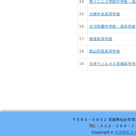
14.
聖ドミニコ学院中学校・高
15.
大崎中央高等学校
16.
古川学園中学校・高等学校
17.
東陵高等学校
18.
西山学院高等学校
19.
日本ウェルネス宮城高等学
〒９８３－０８５２ 宮城県仙台市宮
TEL：０２２－２９９－
Copyright ©
宮城県私立