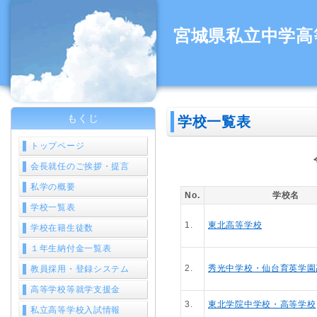
宮城県私立中学高
もくじ
学校一覧表
トップページ
会長就任のご挨拶・提言
私学の概要
No.
学校名
学校一覧表
1.
東北高等学校
学校在籍生徒数
１年生納付金一覧表
2.
秀光中学校・仙台育英学園
教員採用・登録システム
高等学校等就学支援金
3.
東北学院中学校・高等学校
私立高等学校入試情報