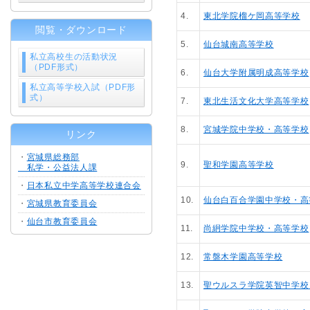
4.
東北学院榴ケ岡高等学校
閲覧・ダウンロード
5.
仙台城南高等学校
私立高校生の活動状況
（PDF形式）
6.
仙台大学附属明成高等学校
私立高等学校入試（PDF形
式）
7.
東北生活文化大学高等学校
8.
宮城学院中学校・高等学校
リンク
・
宮城県総務部
9.
聖和学園高等学校
私学・公益法人課
・
日本私立中学高等学校連合会
10.
仙台白百合学園中学校・高
・
宮城県教育委員会
・
仙台市教育委員会
11.
尚絅学院中学校・高等学校
12.
常盤木学園高等学校
13.
聖ウルスラ学院英智中学校